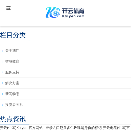
栏目分类
关于我们
智慧教育
服务支持
解决方案
新闻动态
投资者关系
热点资讯
开云(中国)Kaiyun·官方网站 - 登录入口厄瓜多尔玫瑰是身份的标记-开云电竞(中国)官