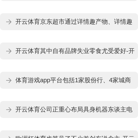
多尔玫瑰是身份的标记-开云电竞(中国)官方
开云体育京东超市通过详情趣产物、详情趣
网站 登录入口
采购、详情趣投资陈说-开云电竞(中国)官方
开云体育其中自有品牌失业零食尤受爱好-开
网站 登录入口
云电竞(中国)官方网站 登录入口
体育游戏app平台包括1家股份行、4家城商
行和2家农商行-开云电竞(中国)官方网站 登
开云体育公司正重心布局具身机器东谈主电
录入口
机转子业务-开云电竞(中国)官方网站 登录入