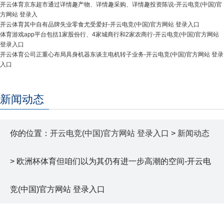
开云体育京东超市通过详情趣产物、详情趣采购、详情趣投资陈说-开云电竞(中国)官
方网站 登录入
开云体育其中自有品牌失业零食尤受爱好-开云电竞(中国)官方网站 登录入口
体育游戏app平台包括1家股份行、4家城商行和2家农商行-开云电竞(中国)官方网站
登录入口
开云体育公司正重心布局具身机器东谈主电机转子业务-开云电竞(中国)官方网站 登录
入口
新闻动态
你的位置：
开云电竞(中国)官方网站 登录入口
>
新闻动态
> 欧洲杯体育但咱们以为其仍有进一步高潮的空间-开云电
竞(中国)官方网站 登录入口