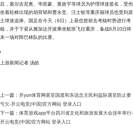
后，塞尔吉尼奥、韦世豪、黄政宇等球员为护理球迷签名，受伤
坐着轮椅出现的胡荷韬和曹永竞、汪士钦等重庆籍球员也受到原
土球迷追捧。国足在今天（6日）上昼也曾前去考核时势进行考
核，并于下昼从雅加达开拔乘坐航班飞往重庆，备战6月10日终
末一场对阵巴林队的比赛。
n
上游新闻记者 汤皓
上一篇：
开yun体育网甚至国度和东说念主民利益际遇至防止要
亏欠-开云电竞(中国)官方网站 登录入口
下一篇：
体育游戏app平台四川省文化和旅游发展大会连年举行-
开云电竞(中国)官方网站 登录入口