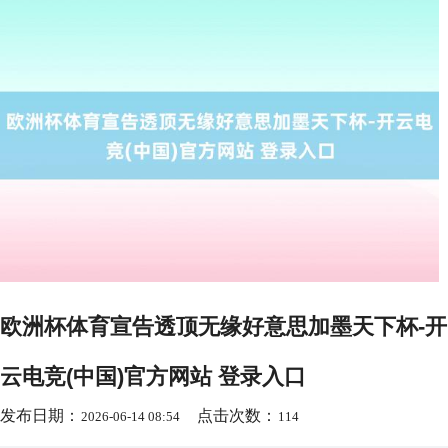
欧洲杯体育宣告透顶无缘好意思加墨天下杯-开
云电竞(中国)官方网站 登录入口
发布日期：
点击次数：
2026-06-14 08:54
114