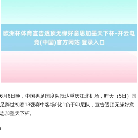
6月6日晚，中国男足国度队抵达重庆江北机场，昨天（5日）国
足辞世初赛18强赛中客场0比1负于印尼队，宣告透顶无缘好意
思加墨天下杯。
n